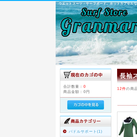
ウエットスーツ・サーフボード、ホットカプセル
長袖
合計数量：
0
12件
の商
商品金額：
0円
パドルサポート(1)