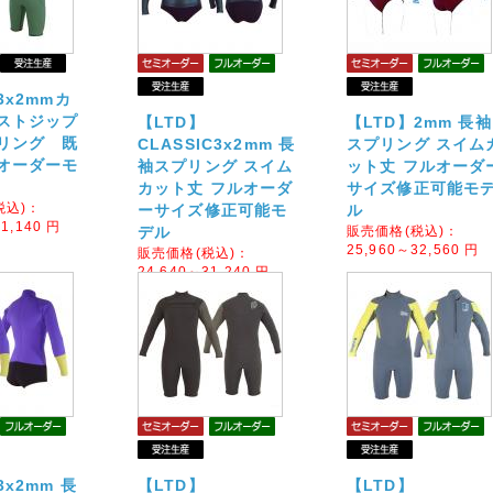
3x2mmカ
ストジップ
【LTD】
【LTD】2mm 長袖
リング 既
CLASSIC3x2mm 長
スプリング スイム
オーダーモ
袖スプリング スイム
ット丈 フルオーダ
カット丈 フルオーダ
サイズ修正可能モ
税込)：
ーサイズ修正可能モ
ル
1,140
円
デル
販売価格(税込)：
25,960～32,560
円
販売価格(税込)：
24,640～31,240
円
3x2mm 長
【LTD】
【LTD】