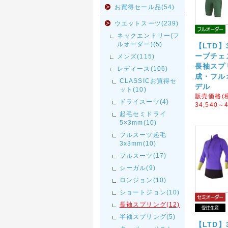
お買得セール品(54)
ウエットスーツ(239)
ネックエントリー(フ
ルオーダー)(5)
【LTD】
ーブチェ
メンズ(115)
長袖スプ
レディース(106)
成・フル
CLASSICお買得セ
デル
ット(10)
販売価格(
ドライスーツ(4)
34,540～4
起毛セミドライ
5×3mm(10)
フルスーツ起毛
3x3mm(10)
フルスーツ(17)
シーガル(9)
ロンジョン(10)
ショートジョン(10)
長袖スプリング(12)
半袖スプリング(5)
【LTD】