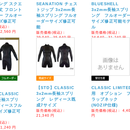
ング スクエ
SEANATION チェス
BLUESHELL
丈 フロント
トジップ 3x2mm長
3x2mm長袖スプリ
ー フルオー
袖スプリング フルオ
ング フルオーダ
ズ修正可
ーダーサイズ修正可
サイズ修正可能モ
税込)：
能
ル
2,560
円
販売価格(税込)：
販売価格(税込)：
29,040～35,640
円
24,640～31,240
円
【STD】CLASSIC
CLASSIC LIMITE
3x2mm長袖スプリ
用 オプション 
LASSIC
ング レディース既
ラップネック
長袖スプリ
成7サイズ
(NOZIP仕様)
ディースフル
販売価格(税込)：
販売価格(税込)：
4,4
イズ修正可
21,340
円
円
税込)：
1,240
円