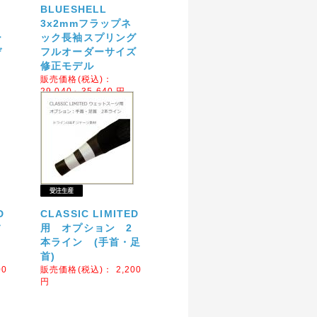
BLUESHELL
3x2mmフラップネ
ー
ック長袖スプリング
デ
フルオーダーサイズ
修正モデル
販売価格(税込)：
29,040～35,640
円
D
CLASSIC LIMITED
フ
用 オプション 2
本ライン (手首・足
首)
00
販売価格(税込)：
2,200
円