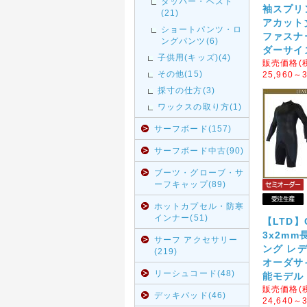
タッパー・ベスト
袖スプリ
(21)
アカット
ショートパンツ・ロ
ファスナ
ングパンツ(6)
ダーサイ
子供用(キッズ)(4)
販売価格(
その他(15)
25,960～3
採寸の仕方(3)
ワックスの取り方(1)
サーフボード(157)
サーフボード中古(90)
ブーツ・グローブ・サ
ーフキャップ(89)
ホットカプセル・防寒
インナー(51)
【LTD】C
3x2mm
サーフ アクセサリー
ング レ
(219)
オーダサ
リーシュコード(48)
能モデル
販売価格(
デッキパッド(46)
24,640～3