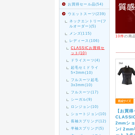
お買得セール品(54)
ウエットスーツ(239)
ネックエントリー(フ
ルオーダー)(5)
メンズ(115)
10件
の商
レディース(106)
CLASSICお買得セ
ット(10)
ドライスーツ(4)
起毛セミドライ
5×3mm(10)
フルスーツ起毛
3x3mm(10)
フルスーツ(17)
シーガル(9)
ロンジョン(10)
【お買得
ショートジョン(10)
CLASSI
長袖スプリング(12)
2mmシ
半袖スプリング(5)
ン/ 2m