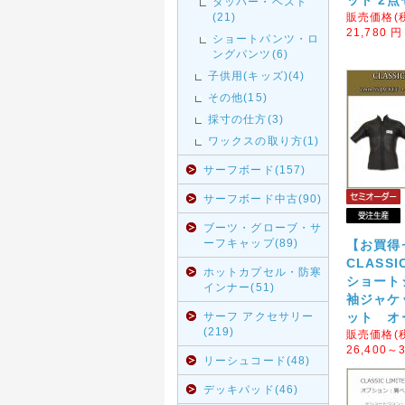
ット 2
タッパー・ベスト
(21)
販売価格(
21,780
円
ショートパンツ・ロ
ングパンツ(6)
子供用(キッズ)(4)
その他(15)
採寸の仕方(3)
ワックスの取り方(1)
サーフボード(157)
サーフボード中古(90)
ブーツ・グローブ・サ
ーフキャップ(89)
【お買得
CLASSIC
ホットカプセル・防寒
ショート
インナー(51)
袖ジャケ
サーフ アクセサリー
ット オ
(219)
販売価格(
26,400～3
リーシュコード(48)
デッキパッド(46)