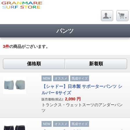
パンツ
3
件
の商品がございます。
価格順
新着順
NEW
オススメ
既成サイズ
【シャドー】日本製 サポーターパンツ シ
ルバー 6サイズ
2,090
円
販売価格(税込):
トランクス・ウェットスーツのアンダーパン
ツ
NEW
オススメ
既成サイズ