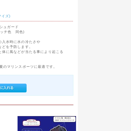
サイズ)
ッシュガード
テッチ色 同色)
の入水時に水の冷たさや
などを予防します。
た体に風などが当たる事により起こる
真夏のマリンスポーツに最適です。