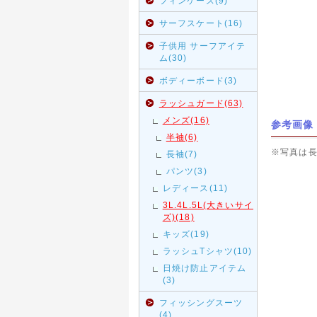
フィンケース(9)
サーフスケート(16)
子供用 サーフアイテ
ム(30)
ボディーボード(3)
ラッシュガード(63)
メンズ(16)
参考画像
半袖(6)
※写真は
長袖(7)
パンツ(3)
レディース(11)
3L.4L.5L(大きいサイ
ズ)(18)
キッズ(19)
ラッシュTシャツ(10)
日焼け防止アイテム
(3)
フィッシングスーツ
(4)