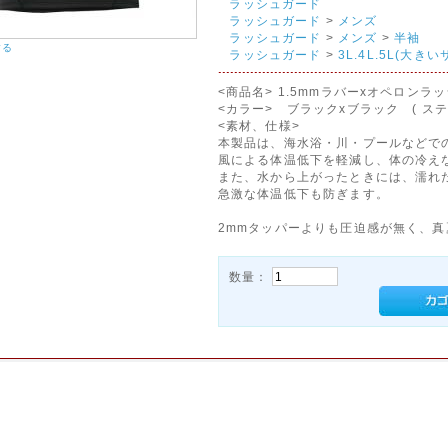
ラッシュガード
ラッシュガード
>
メンズ
ラッシュガード
>
メンズ
>
半袖
する
ラッシュガード
>
3L.4L.5L(大きい
<商品名> 1.5mmラバーxオペロンラ
<カラー> ブラックxブラック ( ス
<素材、仕様>
本製品は、海水浴・川・プールなどで
風による体温低下を軽減し、体の冷え
また、水から上がったときには、濡れ
急激な体温低下も防ぎます。
2mmタッパーよりも圧迫感が無く、
数量：