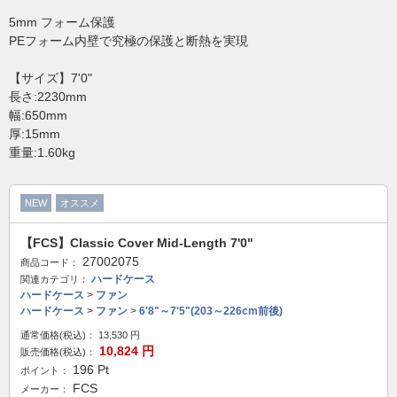
5mm フォーム保護
PEフォーム内壁で究極の保護と断熱を実現
【サイズ】7'0"
長さ:2230mm
幅:650mm
厚:15mm
重量:1.60kg
NEW
オススメ
【FCS】Classic Cover Mid-Length 7'0"
27002075
商品コード：
ハードケース
関連カテゴリ：
ハードケース
>
ファン
ハードケース
>
ファン
>
6'8"～7'5"(203～226cm前後)
通常価格(税込)：
13,530
円
10,824
円
販売価格(税込)：
196
Pt
ポイント：
FCS
メーカー：