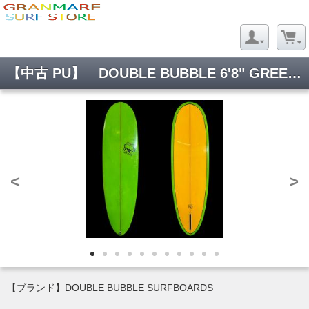
【中古 PU】 DOUBLE BUBBLE 6'8" GREENxORANGE
<
>
【ブランド】DOUBLE BUBBLE SURFBOARDS